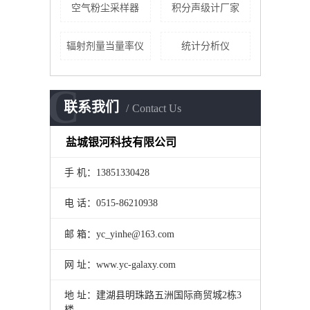
空气粉尘采样器
积分声级计厂家
辐射剂量当量率仪
统计分析仪
C
联系我们
Contact Us
盐城银河科技有限公司
手 机：13851330428
电 话：0515-86210938
邮 箱：yc_yinhe@163.com
网 址：www.yc-galaxy.com
地 址：建湖县明珠路五洲国际商贸城2栋3
楼