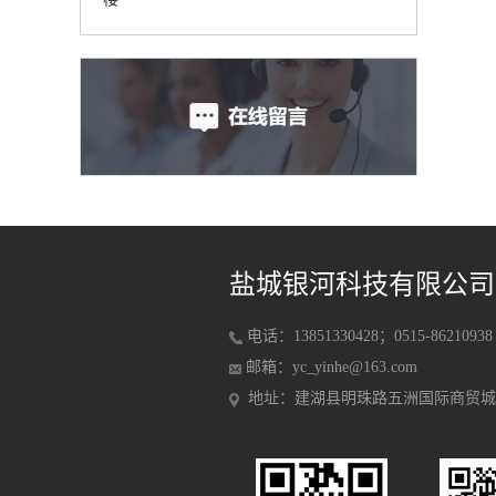
盐城银河科技有限公司
电话：13851330428；0515-86210938
邮箱：yc_yinhe@163.com
地址：建湖县明珠路五洲国际商贸城